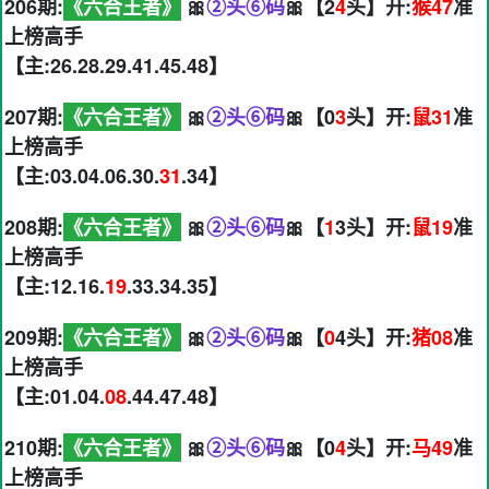
206期:
《六合王者》
🎀
②头⑥码
🎀【2
4
头】开:
猴47
准
上榜高手
【主:26.28.29.41.45.48】
207期:
《六合王者》
🎀
②头⑥码
🎀【0
3
头】开:
鼠31
准
上榜高手
【主:03.04.06.30.
31
.34】
208期:
《六合王者》
🎀
②头⑥码
🎀【
1
3头】开:
鼠19
准
上榜高手
【主:12.16.
19
.33.34.35】
209期:
《六合王者》
🎀
②头⑥码
🎀【
0
4头】开:
猪08
准
上榜高手
【主:01.04.
08
.44.47.48】
210期:
《六合王者》
🎀
②头⑥码
🎀【0
4
头】开:
马49
准
上榜高手