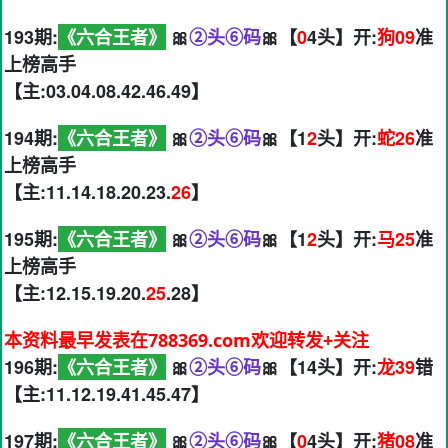
193期:
《六合王者》
🎀
②头⑥码
🎀【
0
4头】开:
狗09
准
上榜高手
【主:03.04.08.42.46.49】
194期:
《六合王者》
🎀
②头⑥码
🎀【1
2
头】开:
蛇26
准
上榜高手
【主:11.14.18.20.23.
26
】
195期:
《六合王者》
🎀
②头⑥码
🎀【1
2
头】开:
马25
准
上榜高手
【主:12.15.19.20.
25
.28】
本资料最早发表在788369.com欢迎转发+关注
196期:
《六合王者》
🎀
②头⑥码
🎀【14头】开:
龙39
错
【主:11.12.19.41.45.47】
197期:
《六合王者》
🎀
②头⑥码
🎀【
0
4头】开:
猪08
准