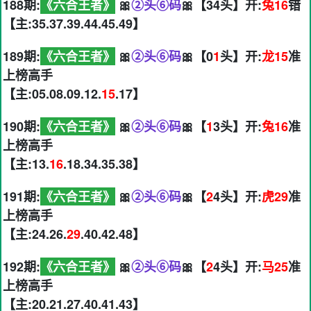
188期:
《六合王者》
🎀
②头⑥码
🎀【34头】开:
兔16
错
【主:35.37.39.44.45.49】
189期:
《六合王者》
🎀
②头⑥码
🎀【0
1
头】开:
龙15
准
上榜高手
【主:05.08.09.12.
15
.17】
190期:
《六合王者》
🎀
②头⑥码
🎀【
1
3头】开:
兔16
准
上榜高手
【主:13.
16
.18.34.35.38】
191期:
《六合王者》
🎀
②头⑥码
🎀【
2
4头】开:
虎29
准
上榜高手
【主:24.26.
29
.40.42.48】
192期:
《六合王者》
🎀
②头⑥码
🎀【
2
4头】开:
马25
准
上榜高手
【主:20.21.27.40.41.43】